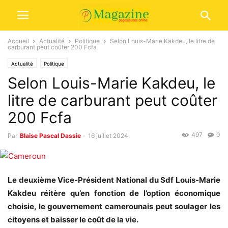
Accueil
Actualité
Politique
Selon Louis-Marie Kakdeu, le litre de
carburant peut coûter 200 Fcfa
Actualité
Politique
Selon Louis-Marie Kakdeu, le
litre de carburant peut coûter
200 Fcfa
497
0
Par
Blaise Pascal Dassie
-
16 juillet 2024
Le deuxième Vice-Président National du Sdf Louis-Marie
Kakdeu réitère qu’en fonction de l’option économique
choisie, le gouvernement camerounais peut soulager les
citoyens et baisser le coût de la vie.