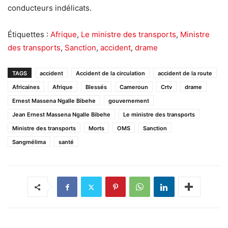
conducteurs indélicats.
Étiquettes :
Afrique
,
Le ministre des transports
,
Ministre
des transports
,
Sanction
,
accident
,
drame
TAGS
accident
Accident de la circulation
accident de la route
Africaines
Afrique
Blessés
Cameroun
Crtv
drame
Ernest Massena Ngalle Bibehe
gouvernement
Jean Ernest Massena Ngalle Bibehe
Le ministre des transports
Ministre des transports
Morts
OMS
Sanction
Sangmélima
santé