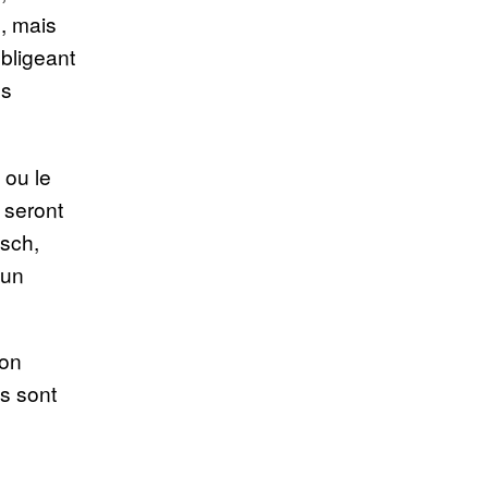
é, mais
obligeant
es
 ou le
e seront
sch,
’un
ion
ns sont