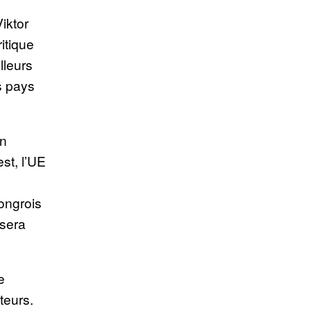
iktor
itique
lleurs
es pays
on
st, l’UE
ongrois
 sera
e
teurs.