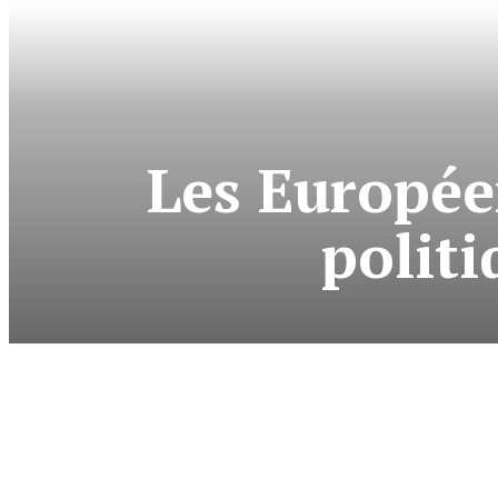
Les Européen
politi