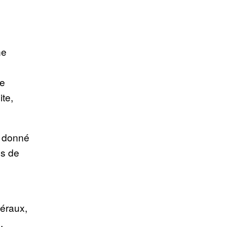
ne
re
te,
a donné
ys de
béraux,
,