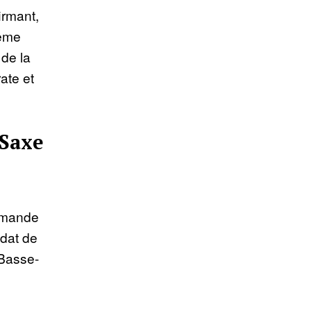
irmant,
rême
 de la
ate et
-Saxe
lemande
dat de
 Basse-