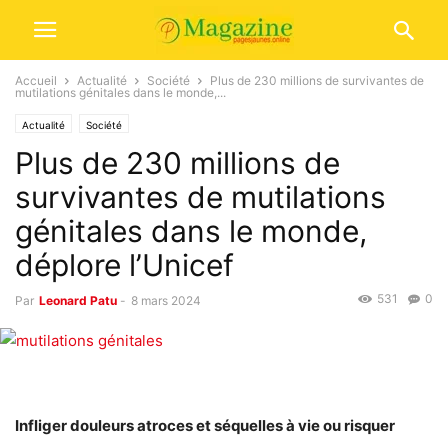
Accueil
Actualité
Société
Plus de 230 millions de survivantes de
mutilations génitales dans le monde,...
Actualité
Société
Plus de 230 millions de
survivantes de mutilations
génitales dans le monde,
déplore l’Unicef
531
0
Par
Leonard Patu
-
8 mars 2024
Infliger douleurs atroces et séquelles à vie ou risquer