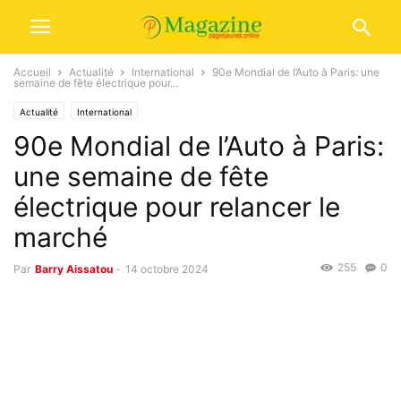
Accueil
Actualité
International
90e Mondial de l’Auto à Paris: une
semaine de fête électrique pour...
Actualité
International
90e Mondial de l’Auto à Paris:
une semaine de fête
électrique pour relancer le
marché
255
0
Par
Barry Aissatou
-
14 octobre 2024