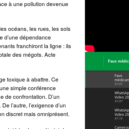
face à une pollution devenue
s océans, les rues, les sols
nte d’une dépendance
ants franchiront la ligne : ils
 totale des mégots. Acte
Faux médic
Le trafic se
malgré tout 
Faux
ge toxique à abattre. Ce
médicam
: Le trafi
01:01
une simple conférence
porte bi
malgré to
WhatsA
e de confrontation. D’un
Video 20
04 at 15
01:07
 De l’autre, l’exigence d’un
WhatsA
on discret mais omniprésent.
Video 20
29 at 12
01:15
Camerou