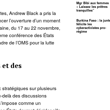
Mgr Bibi aux femmes 
« Laissez les prêtres
tranquilles”
stes, Andrew Black a pris la
cer l’ouverture d’un moment
Burkina Faso : la junt
félicite les
haine, du 17 au 22 novembre,
cyberactivistes pro-
régime
ième conférence des États
dre de l’OMS pour la lutte
 et des
stratégiques sur plusieurs
u-delà des discussions
 s’impose comme un