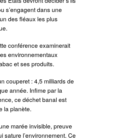
es États devront décider s’ils
 ou s’engagent dans une
’un des fléaux les plus
ue.
tte conférence examinerait
ages environnementaux
tabac et ses produits.
 couperet : 4,5 milliards de
e année. Infime par la
ésence, ce déchet banal est
 la planète.
une marée invisible, preuve
ui sature l’environnement. Ce