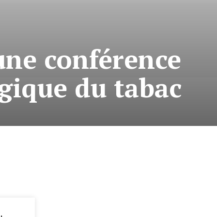
 une conférence
ogique du tabac
: