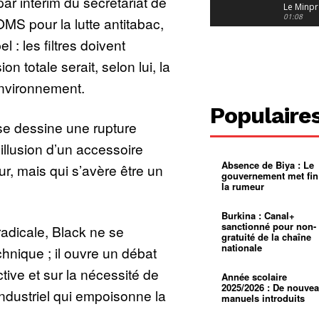
ar intérim du secrétariat de
Le Minpr
alerte su
01:08
MS pour la lutte antitabac,
dérives 
jeunes fi
Cameroun
l : les filtres doivent
diaspor
suivra-t-
01:14
on totale serait, selon lui, la
l’appel 
gouvern
Douala :
environnement.
?
ville à
l’épreuv
01:02
Populaire
grandes
 se dessine une rupture
pluies
Échec au
Le père
’illusion d’un accessoire
réclame 
01:16
400 000 
Absence de Biya : Le
, mais qui s’avère être un
pasteur
Camerou
gouvernement met fin
L’État ve
la rumeur
mieux
01:27
contrôler
product
Croyanc
Burkina : Canal+
d’or
religieus
sanctionné pour non-
adicale, Black ne se
Entre
01:12
gratuité de la chaîne
bricolag
nationale
hnique ; il ouvre un débat
spirituel
Pénurie 
autonom
à Yaound
ctive et sur la nécessité de
mentale
Minkoa
01:12
Année scolaire
mettra-t-i
2025/2026 : De nouve
ndustriel qui empoisonne la
au calvai
manuels introduits