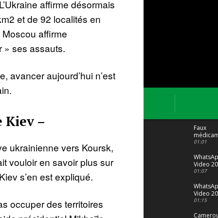
 L’Ukraine affirme désormais
m2 et de 92 localités en
ue Moscou affirme
r » ses assauts.
re, avancer aujourd’hui n’est
in.
e Kiev –
Faux
médicam
: Le trafi
01:01
ve ukrainienne vers Koursk,
porte bi
malgré to
WhatsA
t vouloir en savoir plus sur
Video 20
04 at 15
01:07
 Kiev s’en est expliqué.
WhatsA
Video 20
29 at 12
01:15
s occuper des territoires
Camerou