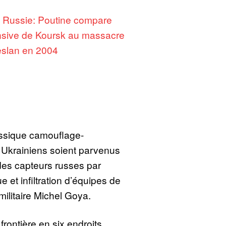
:
Russie: Poutine compare
ensive de Koursk au massacre
slan en 2004
lassique camouflage-
s Ukrainiens soient parvenus
 des capteurs russes par
 et infiltration d’équipes de
 militaire Michel Goya.
frontière en six endroits