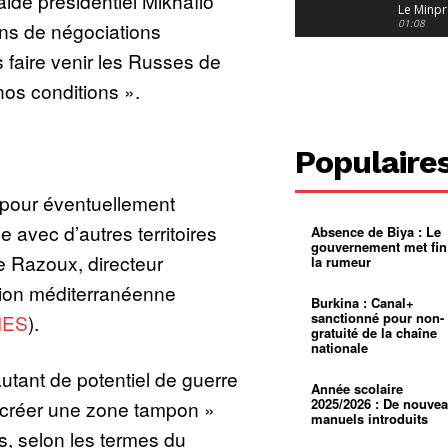
’aide présidentiel Mikhaïlo
Le Minpr
alerte su
01:08
ons de négociations
dérives 
jeunes fi
Cameroun
 faire venir les Russes de
diaspor
suivra-t-
01:14
 nos conditions ».
l’appel 
gouvern
Douala :
?
ville à
l’épreuv
01:02
Populaire
grandes
pluies
Échec au
Le père
 pour éventuellement
réclame 
01:16
400 000 
 avec d’autres territoires
Absence de Biya : Le
pasteur
Camerou
gouvernement met fin
L’État ve
re Razoux, directeur
la rumeur
mieux
01:27
contrôler
ion méditerranéenne
product
Croyanc
Burkina : Canal+
d’or
religieus
sanctionné pour non-
MES
).
Entre
01:12
gratuité de la chaîne
bricolag
nationale
spirituel
Pénurie 
autonom
à Yaound
 autant de potentiel de guerre
mentale
Minkoa
01:12
Année scolaire
mettra-t-i
2025/2026 : De nouve
« créer une zone tampon »
au calvai
manuels introduits
, selon les termes du