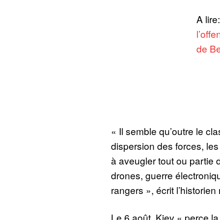
A lire
l’off
de Be
« Il semble qu’outre le c
dispersion des forces, le
à aveugler tout ou partie
drones, guerre électronique
rangers », écrit l’historien
Le 6 août, Kiev « perce la 