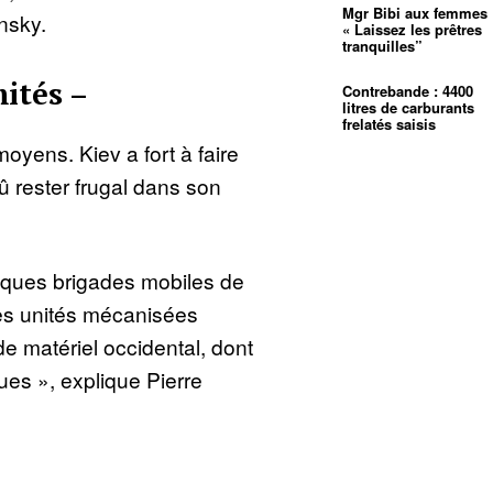
Mgr Bibi aux femmes 
nsky.
« Laissez les prêtres
tranquilles”
ités –
Contrebande : 4400
litres de carburants
frelatés saisis
moyens. Kiev a fort à faire
 dû rester frugal dans son
lques brigades mobiles de
des unités mécanisées
e matériel occidental, dont
es », explique Pierre