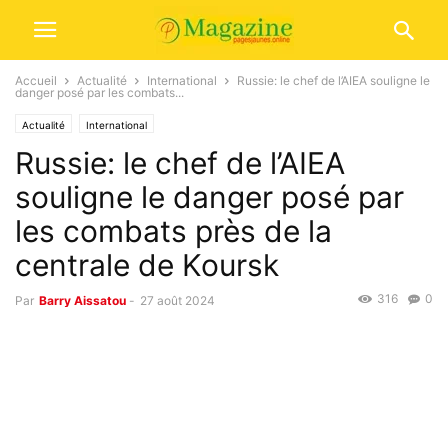
Accueil
Actualité
International
Russie: le chef de l’AIEA souligne le
danger posé par les combats...
Actualité
International
Russie: le chef de l’AIEA
souligne le danger posé par
les combats près de la
centrale de Koursk
316
0
Par
Barry Aissatou
-
27 août 2024