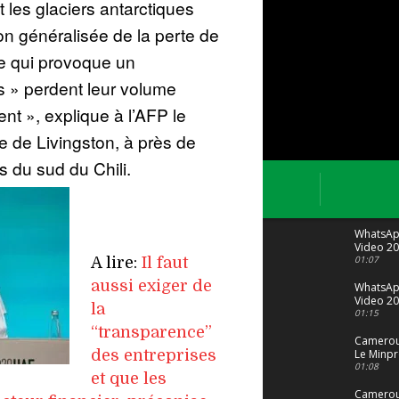
 les glaciers antarctiques
on généralisée de la perte de
e qui provoque un
rs » perdent leur volume
t », explique à l’AFP le
e de Livingston, à près de
s du sud du Chili.
WhatsA
Video 20
04 at 15
01:07
A lire:
Il faut
aussi exiger de
WhatsA
Video 20
la
29 at 12
01:15
“transparence”
Camerou
des entreprises
Le Minpr
alerte su
01:08
et que les
dérives 
jeunes fi
Cameroun