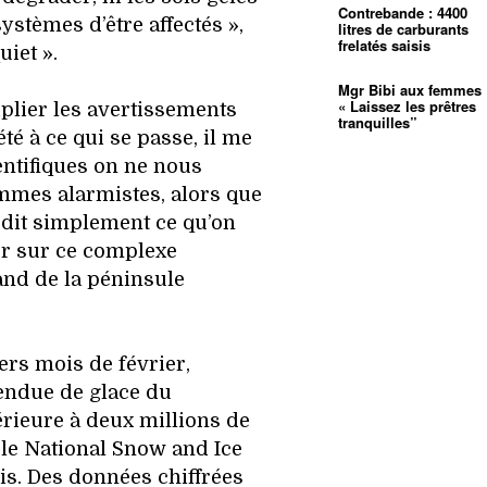
Contrebande : 4400
systèmes d’être affectés »,
litres de carburants
frelatés saisis
uiet ».
Mgr Bibi aux femmes 
« Laissez les prêtres
plier les avertissements
tranquilles”
été à ce qui se passe, il me
entifiques on ne nous
mmes alarmistes, alors que
on dit simplement ce qu’on
eur sur ce complexe
and de la péninsule
ers mois de février,
étendue de glace du
érieure à deux millions de
 le National Snow and Ice
is. Des données chiffrées