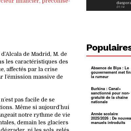
cteur financier, préconise-
diaspor
suivra-t-
01:14
l’appel 
gouvern
Douala :
?
ville à
l’épreuv
01:02
grandes
pluies
Échec au
Le père
réclame 
01:16
Populaire
400 000 
pasteur
Camerou
 d’Alcala de Madrid, M. de
L’État ve
mieux
01:27
ns les caractéristiques des
contrôler
Absence de Biya : Le
product
Croyanc
e, affectés par la crise
gouvernement met fin
d’or
religieus
la rumeur
r l’émission massive de
Entre
01:12
bricolag
spirituel
Pénurie 
Burkina : Canal+
autonom
à Yaound
sanctionné pour non-
mentale
Minkoa
01:12
gratuité de la chaîne
 n’est pas facile de se
mettra-t-i
nationale
au calvai
Alexis
tions. Même si aujourd’hui
Dipanda
Mouelle 
01:22
Année scolaire
hangeait notre rythme de vie
dernier
2025/2026 : De nouve
voyage
ntales, demain les glaciers
manuels introduits
dégrader, ni les sols gelés