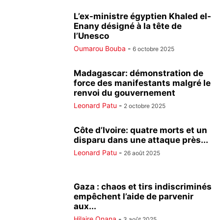
L’ex-ministre égyptien Khaled el-
Enany désigné à la tête de
l’Unesco
Oumarou Bouba
-
6 octobre 2025
Madagascar: démonstration de
force des manifestants malgré le
renvoi du gouvernement
Leonard Patu
-
2 octobre 2025
Côte d’Ivoire: quatre morts et un
disparu dans une attaque près...
Leonard Patu
-
26 août 2025
Gaza : chaos et tirs indiscriminés
empêchent l’aide de parvenir
aux...
Hilaire Onana
-
3 août 2025