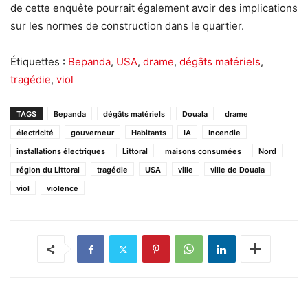
de cette enquête pourrait également avoir des implications
sur les normes de construction dans le quartier.
Étiquettes :
Bepanda
,
USA
,
drame
,
dégâts matériels
,
tragédie
,
viol
TAGS
Bepanda
dégâts matériels
Douala
drame
électricité
gouverneur
Habitants
IA
Incendie
installations électriques
Littoral
maisons consumées
Nord
région du Littoral
tragédie
USA
ville
ville de Douala
viol
violence