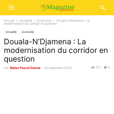
Accueil
Actualité
Economie
Douala-N’Djamena : La
modernisation du corridor en question
Actualité
Economie
Douala-N’Djamena : La
modernisation du corridor en
question
277
0
Par
Blaise Pascal Dassie
-
29 septembre 2025