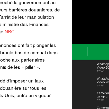
proché le gouvernement au
eurs barrières douanières, de
’arrêt de leur manipulation
e ministre des Finances
îne
NBC
.
nonces ont fait plonger les
 branle-bas de combat dans
proche aux partenaires
WhatsA
s de les « piller ».
Video 20
04 at 15
01:07
WhatsA
idé d’imposer un taux
Video 20
29 at 12
01:15
douanière sur tous les
Camerou
ts-Unis, entré en vigueur
Le Minpr
alerte su
01:08
dérives 
jeunes fi
Cameroun