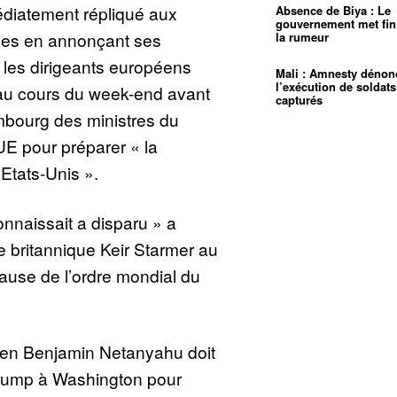
édiatement répliqué aux
Absence de Biya : Le
gouvernement met fin
nes en annonçant ses
la rumeur
 les dirigeants européens
Mali : Amnesty dénon
l’exécution de soldats
s au cours du week-end avant
capturés
mbourg des ministres du
E pour préparer « la
tats-Unis ».
onnaissait a disparu » a
e britannique Keir Starmer au
cause de l’ordre mondial du
lien Benjamin Netanyahu doit
Trump à Washington pour