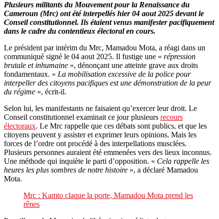
Plusieurs militants du Mouvement pour la Renaissance du
Cameroun (Mrc) ont été interpellés hier 04 aout 2025 devant le
Conseil constitutionnel. Ils étaient venus manifester pacifiquement
dans le cadre du contentieux électoral en cours.
Le président par intérim du Mrc, Mamadou Mota, a réagi dans un
communiqué signé le 04 aout 2025. Il fustige une «
répression
brutale et inhumaine
», dénonçant une atteinte grave aux droits
fondamentaux. «
La mobilisation excessive de la police pour
interpeller des citoyens pacifiques est une démonstration de la peur
du régime
», écrit-il.
Selon lui, les manifestants ne faisaient qu’exercer leur droit. Le
Conseil constitutionnel examinait ce jour plusieurs
recours
électoraux
. Le Mrc rappelle que ces débats sont publics, et que les
citoyens peuvent y assister et exprimer leurs opinions. Mais les
forces de l’ordre ont procédé à des interpellations musclées.
Plusieurs personnes auraient été emmenées vers des lieux inconnus.
Une méthode qui inquiète le parti d’opposition. «
Cela rappelle les
heures les plus sombres de notre histoire
», a déclaré Mamadou
Mota.
Mrc : Kamto claque la porte, Mamadou Mota prend les
rênes