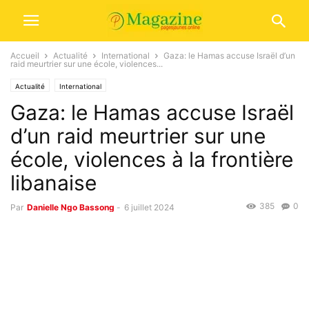
Accueil
Actualité
International
Gaza: le Hamas accuse Israël d’un
raid meurtrier sur une école, violences...
Actualité
International
Gaza: le Hamas accuse Israël
d’un raid meurtrier sur une
école, violences à la frontière
libanaise
385
0
Par
Danielle Ngo Bassong
-
6 juillet 2024