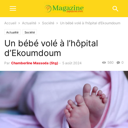
Accueil
Actualité
Société
Un bébé volé à l’hôpital d’Ekoumdoum
Actualité
Société
Un bébé volé à l’hôpital
d’Ekoumdoum
560
0
Par
Chamberline Massoda (Stg)
-
5 août 2024