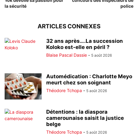
Yok dévoile sa passion pour
concours des inspecteurs de
la sécurité
police
ARTICLES CONNEXES
32 ans après….La succession
Koloko est-elle en péril ?
Blaise Pascal Dassie
-
5 août 2026
Automédication : Charlotte Meyo
meurt chez son soignant
Théodore Tchopa
-
5 août 2026
Détentions : la diaspora
camerounaise saisit la justice
belge
Théodore Tchopa
-
5 août 2026