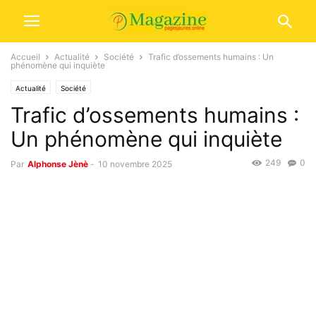
Accueil
Actualité
Société
Trafic d’ossements humains : Un
phénomène qui inquiète
Actualité
Société
Trafic d’ossements humains :
Un phénomène qui inquiète
249
0
Par
Alphonse Jènè
-
10 novembre 2025