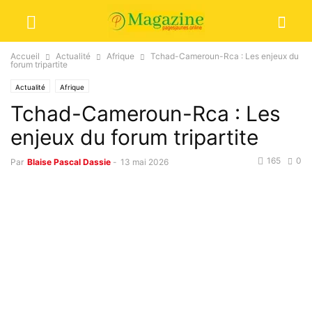
Accueil
Actualité
Afrique
Tchad-Cameroun-Rca : Les enjeux du
forum tripartite
Actualité
Afrique
Tchad-Cameroun-Rca : Les
enjeux du forum tripartite
165
0
Par
Blaise Pascal Dassie
-
13 mai 2026