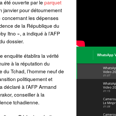
a été ouverte par le
parquet
 janvier pour détournement
 « concernant les dépenses
idence de la République du
y Itno », a indiqué à l’AFP
du dossier.
 enquête établira la vérité
WhatsApp V
08 04 at 15 
 nuire à la réputation du
WhatsA
ue du Tchad, l’homme neuf de
Video 20
04 at 15
01:07
ansition politiquement et
WhatsA
 a déclaré à l’AFP Armand
Video 20
29 at 12
01:15
kor, conseiller à la
Camerou
dence tchadienne.
Le Minpr
alerte su
01:08
dérives 
jeunes fi
Cameroun