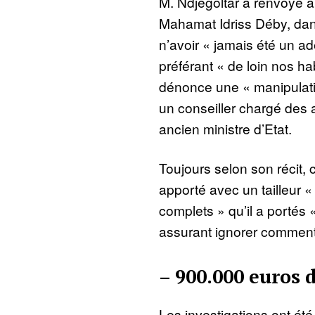
M. Ndjegoltar a renvoyé au
Mahamat Idriss Déby, dans
n’avoir « jamais été un a
préférant « de loin nos hab
dénonce une « manipulatio
un conseiller chargé des a
ancien ministre d’Etat.
Toujours selon son récit, c
apporté avec un tailleur «
complets » qu’il a portés «
assurant ignorer comment 
– 900.000 euros 
Les investigations ont été