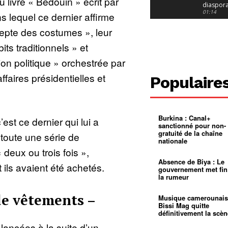
 livre « Bédouin » écrit par
diaspor
suivra-t-
01:14
 lequel ce dernier affirme
l’appel 
gouvern
Douala :
depte des costumes », leur
?
ville à
l’épreuv
01:02
its traditionnels » et
grandes
pluies
Échec au
n politique » orchestrée par
Le père
réclame 
01:16
ffaires présidentielles et
Populaire
400 000 
pasteur
Camerou
L’État ve
mieux
01:27
contrôler
Burkina : Canal+
’est ce dernier qui lui a
product
Croyanc
sanctionné pour non-
d’or
religieus
gratuité de la chaîne
 toute une série de
Entre
01:12
nationale
bricolag
 deux ou trois fois »,
spirituel
Pénurie 
autonom
à Yaound
Absence de Biya : Le
ils avaient été achetés.
mentale
Minkoa
01:12
gouvernement met fin
mettra-t-i
la rumeur
au calvai
Alexis
Dipanda
de vêtements –
Mouelle 
01:22
Musique camerounais
dernier
Bissi Mag quitte
voyage
définitivement la scèn
 lancées à la suite d’un