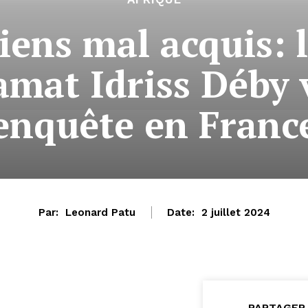
ens mal acquis: 
mat Idriss Déby v
enquête en Franc
Par:
Leonard Patu
Date:
2 juillet 2024
PARTAGER 