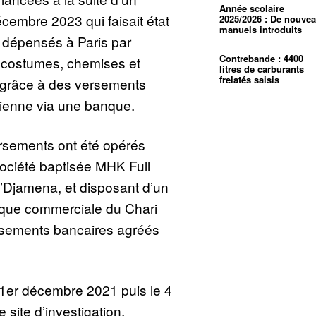
Année scolaire
écembre 2023 qui faisait état
2025/2026 : De nouve
manuels introduits
 dépensés à Paris par
Contrebande : 4400
 costumes, chemises et
litres de carburants
frelatés saisis
 grâce à des versements
dienne via une banque.
ersements ont été opérés
ociété baptisée MHK Full
’Djamena, et disposant d’un
nque commerciale du Chari
issements bancaires agréés
e 1er décembre 2021 puis le 4
 site d’investigation.