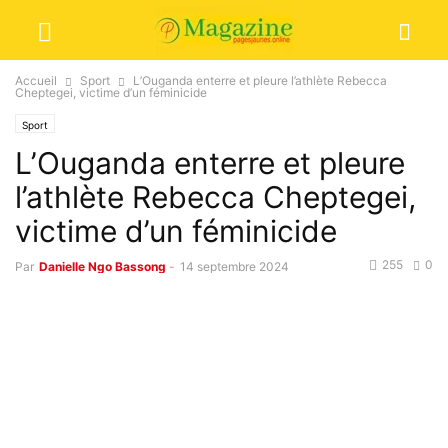
Accueil
Sport
L’Ouganda enterre et pleure l’athlète Rebecca
Cheptegei, victime d’un féminicide
Sport
L’Ouganda enterre et pleure
l’athlète Rebecca Cheptegei,
victime d’un féminicide
255
0
Par
Danielle Ngo Bassong
-
14 septembre 2024