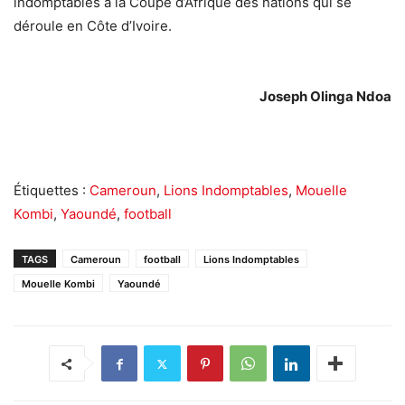
indomptables à la Coupe d’Afrique des nations qui se
déroule en Côte d’Ivoire.
Joseph Olinga Ndoa
Étiquettes :
Cameroun
,
Lions Indomptables
,
Mouelle
Kombi
,
Yaoundé
,
football
TAGS
Cameroun
football
Lions Indomptables
Mouelle Kombi
Yaoundé