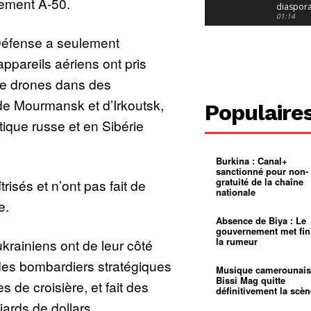
ement A-50.
diaspor
suivra-t-
01:14
l’appel 
gouvern
Douala :
 Défense a seulement
?
ville à
l’épreuv
01:02
ppareils aériens ont pris
grandes
pluies
Échec au
de drones dans des
Le père
réclame 
01:16
e Mourmansk et d’Irkoutsk,
Populaire
400 000 
pasteur
Camerou
tique russe et en Sibérie
L’État ve
mieux
01:27
contrôler
Burkina : Canal+
product
Croyanc
sanctionné pour non-
d’or
religieus
gratuité de la chaîne
risés et n’ont pas fait de
Entre
01:12
nationale
bricolag
e.
spirituel
Pénurie 
autonom
à Yaound
Absence de Biya : Le
mentale
Minkoa
01:12
gouvernement met fin
mettra-t-i
la rumeur
krainiens ont de leur côté
au calvai
Alexis
Dipanda
des bombardiers stratégiques
Mouelle 
01:22
Musique camerounais
dernier
Bissi Mag quitte
 de croisière, et fait des
voyage
définitivement la scèn
iards de dollars.