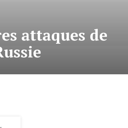
res attaques de
Russie
: