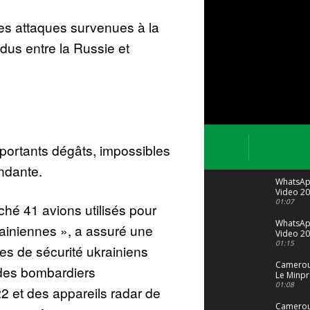
ces attaques survenues à la
ndus entre la Russie et
portants dégâts, impossibles
endante.
WhatsA
Video 20
04 at 15
01:07
ché 41 avions utilisés pour
WhatsA
rainiennes », a assuré une
Video 20
29 at 12
01:15
es de sécurité ukrainiens
Camerou
 des bombardiers
Le Minpr
alerte su
01:08
22 et des appareils radar de
dérives 
jeunes fi
Cameroun