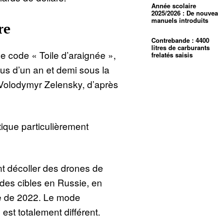
Année scolaire
2025/2026 : De nouve
manuels introduits
re
Contrebande : 4400
litres de carburants
e code « Toile d’araignée »,
frelatés saisis
us d’un an et demi sous la
 Volodymyr Zelensky, d’après
tique particulièrement
nt décoller des drones de
r des cibles en Russie, en
se de 2022. Le mode
s est totalement différent.