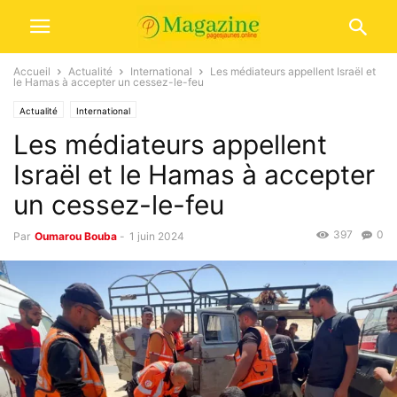
Accueil
Actualité
International
Les médiateurs appellent Israël et
le Hamas à accepter un cessez-le-feu
Actualité
International
Les médiateurs appellent
Israël et le Hamas à accepter
un cessez-le-feu
397
0
Par
Oumarou Bouba
-
1 juin 2024