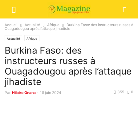
Accueil
Actualité
Afrique
Burkina Faso: des instructeurs russes à
Ouagadougou après l’attaque jihadiste
Actualité
Afrique
Burkina Faso: des
instructeurs russes à
Ouagadougou après l’attaque
jihadiste
355
0
Par
Hilaire Onana
-
18 juin 2024