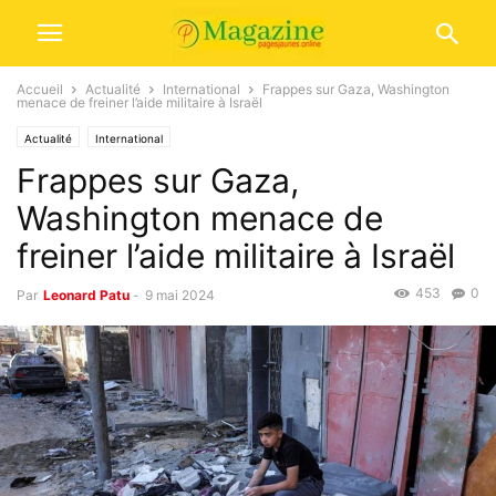
Accueil
Actualité
International
Frappes sur Gaza, Washington
menace de freiner l’aide militaire à Israël
Actualité
International
Frappes sur Gaza,
Washington menace de
freiner l’aide militaire à Israël
453
0
Par
Leonard Patu
-
9 mai 2024