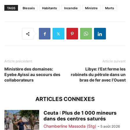
TAGS
Blessés
Habitants
Incendie
Ministre
Morts
Article précédent
Article suivant
Ministère des domaines:
Libye: l’Est ferme les
Eyebe Ayissi au secours des
robinets du pétrole dans un
collaborateurs
bras de fer avec l’Ouest
ARTICLES CONNEXES
Ceuta : Plus de 1 000 mineurs
dans des centres saturés
Chamberline Massoda (Stg)
-
5 août 2026