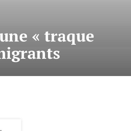
 une « traque
 migrants
: