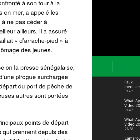
nfronté à son tour à la
 en mer, a appelé les
t à ne pas céder à
illeur ailleurs. Il a assuré
llait « d’arrache-pied » à
chômage des jeunes.
elon la presse sénégalaise,
 d’une pirogue surchargée
Faux
épart du port de pêche de
médicam
: Le trafi
01:01
uses autres sont portées
porte bi
malgré to
WhatsA
Video 20
04 at 15
01:07
WhatsA
rincipaux points de départ
Video 20
29 at 12
01:15
ins qui prennent depuis des
Camerou