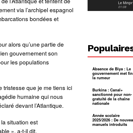
de l’Atlantique et tentent de
Le Minpr
alerte su
01:08
ement via l’archipel espagnol
dérives 
jeunes fi
Cameroun
mbarcations bondées et
diaspor
suivra-t-
01:14
l’appel 
gouvern
Douala :
?
ville à
ur alors qu’une partie de
l’épreuv
01:02
Populaire
grandes
ancien gouvernement son
pluies
Échec au
Le père
ur les populations
réclame 
01:16
400 000 
Absence de Biya : Le
pasteur
Camerou
gouvernement met fin
L’État ve
la rumeur
mieux
01:27
contrôler
tristesse que je me tiens ici
product
Croyanc
Burkina : Canal+
d’or
religieus
sanctionné pour non-
tragédie humaine qui nous
Entre
01:12
gratuité de la chaîne
bricolag
nationale
éclaré devant l’Atlantique.
spirituel
Pénurie 
autonom
à Yaound
mentale
Minkoa
01:12
Année scolaire
mettra-t-i
2025/2026 : De nouve
la situation est
au calvai
manuels introduits
e », a-t-il dit.