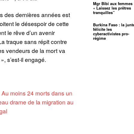
Mgr Bibi aux femmes 
« Laissez les prêtres
tranquilles”
s des dernières années est
ploitent le désespoir de cette
Burkina Faso : la junt
félicite les
ent le rêve d’un avenir
cyberactivistes pro-
régime
 La traque sans répit contre
ces vendeurs de la mort va
 », s’est-il engagé.
:
Au moins 24 morts dans un
au drame de la migration au
gal