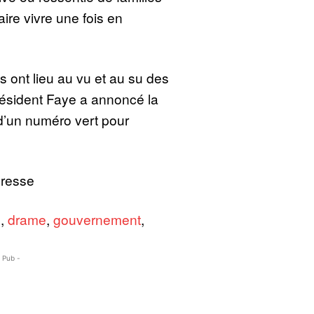
aire vivre une fois en
 ont lieu au vu et au su des
résident Faye a annoncé la
d’un numéro vert pour
Presse
s
,
drame
,
gouvernement
,
- Pub -