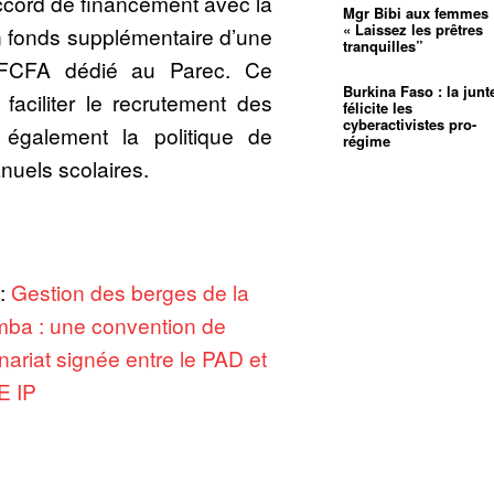
accord de financement avec la
Mgr Bibi aux femmes 
« Laissez les prêtres
 fonds supplémentaire d’une
tranquilles”
s FCFA dédié au Parec. Ce
Burkina Faso : la junt
faciliter le recrutement des
félicite les
cyberactivistes pro-
 également la politique de
régime
nuels scolaires.
 :
Gestion des berges de la
ba : une convention de
nariat signée entre le PAD et
E IP