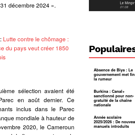
Le Minpr
 31 décembre 2024 ».
alerte su
01:08
dérives 
jeunes fi
Cameroun
diaspor
suivra-t-
01:14
l’appel 
gouvern
Douala :
 :
Lutte contre le chômage :
?
ville à
l’épreuv
01:02
Populaire
e du pays veut créer 1850
grandes
pluies
Échec au
is
Le père
réclame 
01:16
400 000 
Absence de Biya : Le
pasteur
Camerou
gouvernement met fin
L’État ve
la rumeur
mieux
01:27
contrôler
product
Croyanc
uième sélection avaient été
Burkina : Canal+
d’or
religieus
sanctionné pour non-
Entre
01:12
Parec en août dernier. Ce
gratuité de la chaîne
bricolag
nationale
spirituel
Pénurie 
nants inclus dans le Parec
autonom
à Yaound
mentale
Minkoa
01:12
banque mondiale à hauteur de
Année scolaire
mettra-t-i
2025/2026 : De nouve
au calvai
novembre 2020, le Cameroun
manuels introduits