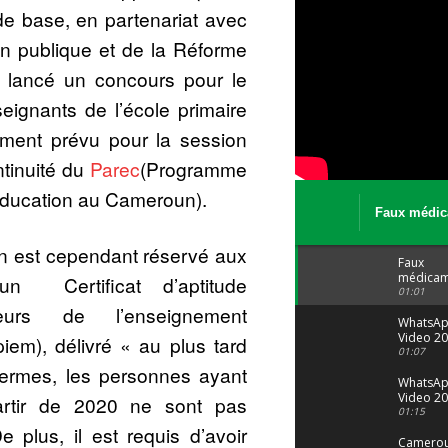
de base, en partenariat avec
on publique et de la Réforme
ôt lancé un concours pour le
ignants de l’école primaire
ement prévu pour la session
ntinuité du
Parec
(Programme
’éducation au Cameroun).
Faux médic
Le trafic se
n est cependant réservé aux
malgré tout 
Faux
médicam
’un Certificat d’aptitude
: Le trafi
01:01
porte bi
uteurs de l’enseignement
malgré to
WhatsA
Video 20
iem), délivré « au plus tard
04 at 15
01:07
termes, les personnes ayant
WhatsA
Video 20
rtir de 2020 ne sont pas
29 at 12
01:15
e plus, il est requis d’avoir
Camerou