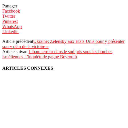
Partager
Facebook
Twitter
Pinterest
WhatsApp
Linkedin
Article précédent
Ukraine: Zelensky aux Etats-Unis pour y présenter
son « plan de la victoire »
Article suivant
Liban: terreur dans le sud pris sous les bombes
israéliennes, l’inquiétude gagne Beyrouth
ARTICLES CONNEXES