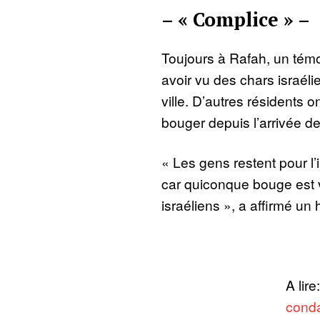
– « Complice » –
Toujours à Rafah, un témo
avoir vu des chars israél
ville. D’autres résidents o
bouger depuis l’arrivée d
« Les gens restent pour l
car quiconque bouge est v
israéliens », a affirmé un 
A lire
conda