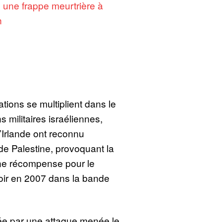
 une frappe meurtrière à
h
tions se multiplient dans le
 militaires israéliennes,
’Irlande ont reconnu
 de Palestine, provoquant la
 une récompense pour le
oir en 2007 dans la bande
ée par une attaque menée le