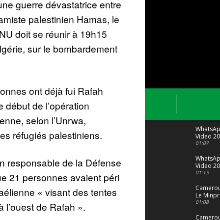
une guerre dévastatrice entre
lamiste palestinien Hamas, le
ONU doit se réunir à 19h15
lgérie, sur le bombardement
sonnes ont déjà fui Rafah
e début de l’opération
lienne, selon l’Unrwa,
WhatsA
es réfugiés palestiniens.
Video 20
04 at 15
01:07
WhatsA
 responsable de la Défense
Video 20
29 at 12
01:15
que 21 personnes avaient péri
Camerou
aélienne « visant des tentes
Le Minpr
alerte su
01:08
 l’ouest de Rafah ».
dérives 
jeunes fi
Cameroun