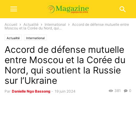
Accueil
Actualité
International
Accord de défense mutuelle entre
Moscou et la Corée du Nord, qui...
Actualité
International
Accord de défense mutuelle
entre Moscou et la Corée du
Nord, qui soutient la Russie
sur l’Ukraine
381
0
Par
Danielle Ngo Bassong
-
19 juin 2024