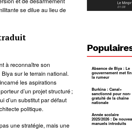
ersion et de désarmement
Le Minpr
alerte su
01:08
ilitante se dilue au lieu de
dérives 
jeunes fi
Cameroun
diaspor
suivra-t-
01:14
l’appel 
gouvern
Douala :
traduit
?
ville à
l’épreuv
01:02
Populaire
grandes
pluies
Échec au
Le père
réclame 
01:16
nt à reconnaître son
400 000 
Absence de Biya : Le
pasteur
Camerou
 Biya sur le terrain national.
gouvernement met fin
L’État ve
la rumeur
mieux
01:27
incarné les aspirations
contrôler
product
Croyanc
Burkina : Canal+
porteur d’un projet structuré ;
d’or
religieus
sanctionné pour non-
Entre
01:12
gratuité de la chaîne
ui d’un substitut par défaut
bricolag
nationale
spirituel
Pénurie 
chitecte politique.
autonom
à Yaound
mentale
Minkoa
01:12
Année scolaire
mettra-t-i
2025/2026 : De nouve
au calvai
manuels introduits
pas une stratégie, mais une