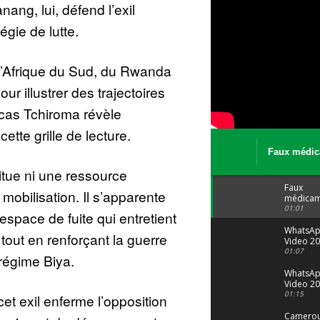
ang, lui, défend l’exil
gie de lutte.
l’Afrique du Sud, du Rwanda
r illustrer des trajectoires
e cas Tchiroma révèle
ette grille de lecture.
Faux médic
Le trafic se
itue ni une ressource
malgré tout 
Faux
 mobilisation. Il s’apparente
médicam
: Le trafi
01:01
espace de fuite qui entretient
porte bi
malgré to
WhatsA
, tout en renforçant la guerre
Video 20
04 at 15
01:07
 régime Biya.
WhatsA
Video 20
29 at 12
01:15
cet exil enferme l’opposition
Camerou