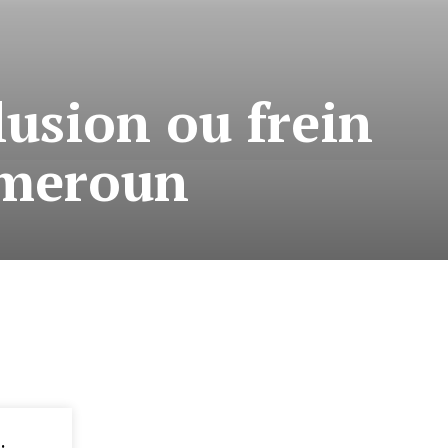
lusion ou frein
ameroun
: