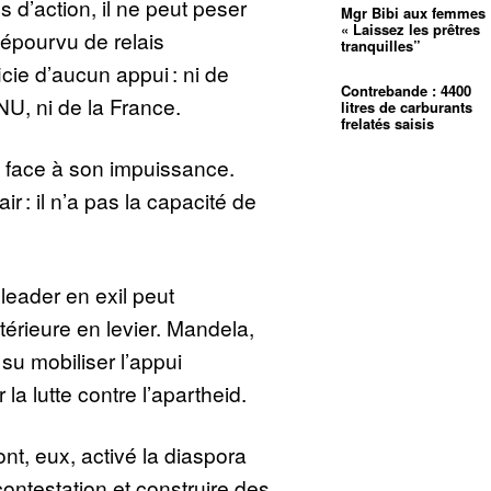
 d’action, il ne peut peser
Mgr Bibi aux femmes 
« Laissez les prêtres
 Dépourvu de relais
tranquilles”
icie d’aucun appui : ni de
Contrebande : 4400
ONU, ni de la France.
litres de carburants
frelatés saisis
ul face à son impuissance.
r : il n’a pas la capacité de
 leader en exil peut
térieure en levier. Mandela,
 su mobiliser l’appui
 la lutte contre l’apartheid.
t, eux, activé la diaspora
contestation et construire des