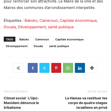
pour renforcer son attractivité. Le Maire de la ville et des
Maires des communes d’arrondissement interpellés
Étiquettes :
Bakoko
,
Cameroun
,
Capitale économique
,
Douala
,
Développement
,
santé publique
TAGS
Bakoko
Cameroun
Capitale économique
Développement
Douala
santé publique
Article précédent
Article suivant
Climat social : L’Upc-
Le Hamas va restituer les
Manidem dénonce le
corps de quatre otages
tribalisme
israéliens en privé