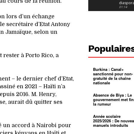
u cours de la réunion.
diaspor
suivra-t-
01:14
l’appel 
on lors d’un échange
gouvern
Douala :
?
ville à
le secrétaire d’Etat Antony
l’épreuv
01:02
grandes
 en Jamaïque, selon un
pluies
Échec au
Le père
réclame 
01:16
Populaire
400 000 
pasteur
Camerou
t rester à Porto Rico, a
L’État ve
mieux
01:27
contrôler
Burkina : Canal+
product
Croyanc
sanctionné pour non-
d’or
religieus
gratuité de la chaîne
nt – le dernier chef d’Etat,
Entre
01:12
nationale
bricolag
ssiné en 2021 – Haïti n’a
spirituel
Pénurie 
autonom
à Yaound
epuis 2016. M. Henry,
Absence de Biya : Le
mentale
Minkoa
01:12
gouvernement met fin
, aurait dû quitter ses
mettra-t-i
la rumeur
au calvai
Alexis
Dipanda
Mouelle 
01:22
Année scolaire
dernier
2025/2026 : De nouve
voyage
né un accord à Nairobi pour
manuels introduits
ciers kényans en Haïti et