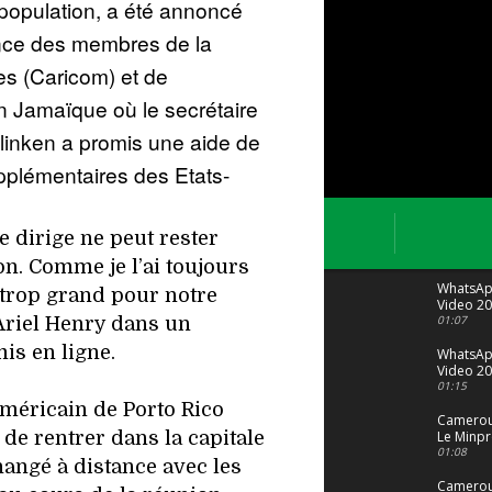
 population, a été annoncé
ence des membres de la
 (Caricom) et de
n Jamaïque où le secrétaire
linken a promis une aide de
upplémentaires des Etats-
 dirige ne peut rester
ion. Comme je l’ai toujours
WhatsA
t trop grand pour notre
Video 20
04 at 15
01:07
é Ariel Henry dans un
is en ligne.
WhatsA
Video 20
29 at 12
01:15
américain de Porto Rico
Camerou
de rentrer dans la capitale
Le Minpr
alerte su
01:08
hangé à distance avec les
dérives 
jeunes fi
Cameroun