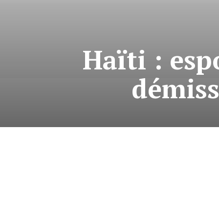
Haïti : es
démiss