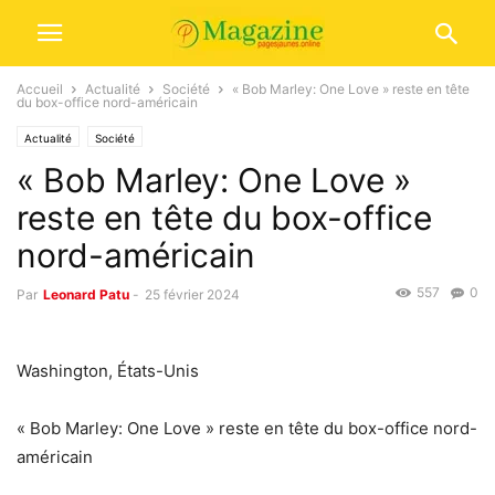
Accueil
Actualité
Société
« Bob Marley: One Love » reste en tête
du box-office nord-américain
Actualité
Société
« Bob Marley: One Love »
reste en tête du box-office
nord-américain
557
0
Par
Leonard Patu
-
25 février 2024
Washington, États-Unis
« Bob Marley: One Love » reste en tête du box-office nord-
américain