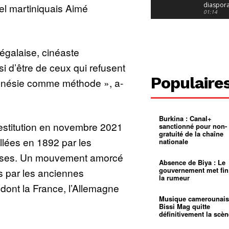
diaspor
tuel martiniquais Aimé
suivra-t-
01:14
l’appel 
gouvern
Douala :
?
ville à
l’épreuv
01:02
égalaise, cinéaste
grandes
pluies
Échec au
si d’être de ceux qui refusent
Le père
réclame 
01:16
Populaire
’amnésie comme méthode », a-
400 000 
pasteur
Camerou
L’État ve
mieux
01:27
contrôler
Burkina : Canal+
product
Croyanc
estitution en novembre 2021
sanctionné pour non-
d’or
religieus
gratuité de la chaîne
Entre
01:12
llées en 1892 par les
nationale
bricolag
spirituel
Pénurie 
aises. Un mouvement amorcé
autonom
à Yaound
Absence de Biya : Le
mentale
Minkoa
01:12
gouvernement met fin
s par les anciennes
mettra-t-i
la rumeur
au calvai
Alexis
dont la France, l’Allemagne
Dipanda
Mouelle 
01:22
Musique camerounais
dernier
Bissi Mag quitte
voyage
définitivement la scèn