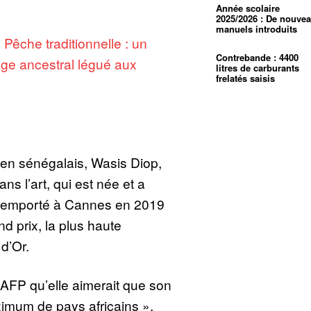
Année scolaire
2025/2026 : De nouve
manuels introduits
:
Pêche traditionnelle : un
Contrebande : 4400
age ancestral légué aux
litres de carburants
frelatés saisis
cien sénégalais, Wasis Diop,
ans l’art, qui est née et a
à remporté à Cannes en 2019
nd prix, la plus haute
 d’Or.
l’AFP qu’elle aimerait que son
ximum de pays africains »,