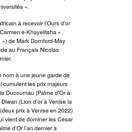
iversités ».
fricain à recevoir l’Ours d’or
U-Carmen e-Khayelitsha »
 ») de Mark Dornford-May
ède au Français Nicolas
rnier.
on nom à une jeune garde de
ui cumulent les prix majeurs
lia Ducournau (Palme d’Or à
Diwan (Lion d’or à Venise la
(deux prix à Venise en 2022)
qui vient de dominer les César
lme d’Or l’an dernier à