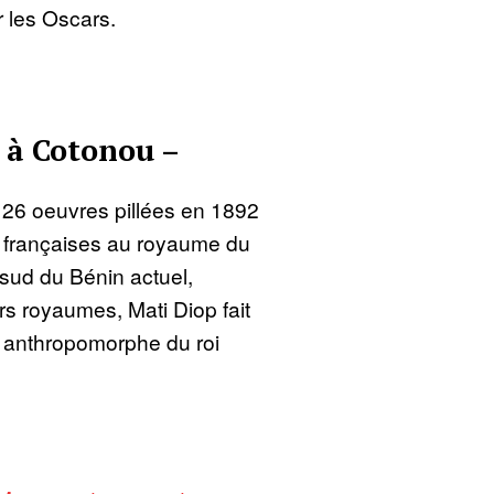
r les Oscars.
 à Cotonou –
e 26 oeuvres pillées en 1892
s françaises au royaume du
sud du Bénin actuel,
s royaumes, Mati Diop fait
ue anthropomorphe du roi