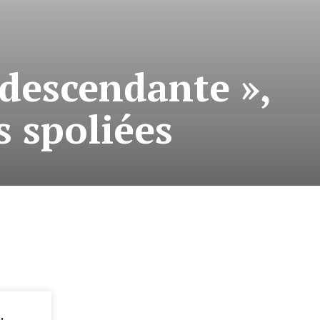
odescendante »,
s spoliées
: