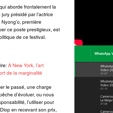
ui aborde frontalement la
 jury présidé par l’actrice
 Nyong’o, première
er ce poste prestigieux, est
olitique de ce festival.
WhatsApp V
08 04 at 15 
lire:
A New York, l’art
WhatsA
Video 20
rt de la marginalité
04 at 15
01:07
WhatsA
Video 20
er le passé, une charge
29 at 12
01:15
pêche d’évoluer, ou nous
Camerou
Le Minpr
nsabilité, l’utiliser pour
alerte su
01:08
dérives 
 Diop en recevant son prix,
jeunes fi
Cameroun