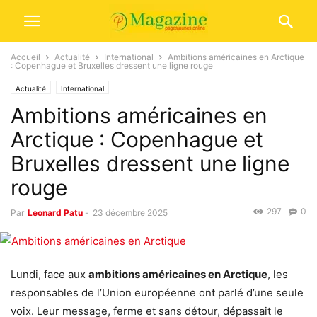
Accueil
Actualité
International
Ambitions américaines en Arctique
: Copenhague et Bruxelles dressent une ligne rouge
Actualité
International
Ambitions américaines en
Arctique : Copenhague et
Bruxelles dressent une ligne
rouge
297
0
Par
Leonard Patu
-
23 décembre 2025
Lundi, face aux
ambitions américaines en Arctique
, les
responsables de l’Union européenne ont parlé d’une seule
voix. Leur message, ferme et sans détour, dépassait le