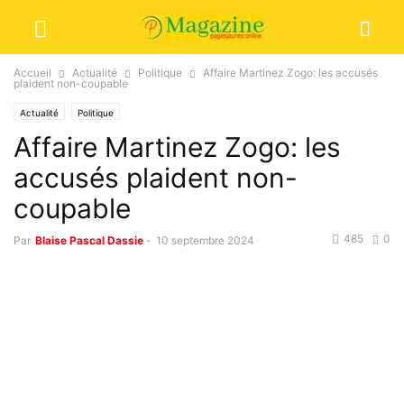
Accueil
Actualité
Politique
Affaire Martinez Zogo: les accusés
plaident non-coupable
Actualité
Politique
Affaire Martinez Zogo: les
accusés plaident non-
coupable
485
0
Par
Blaise Pascal Dassie
-
10 septembre 2024