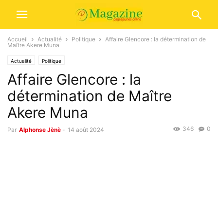
Accueil
Actualité
Politique
Affaire Glencore : la détermination de
Maître Akere Muna
Actualité
Politique
Affaire Glencore : la
détermination de Maître
Akere Muna
346
0
Par
Alphonse Jènè
-
14 août 2024