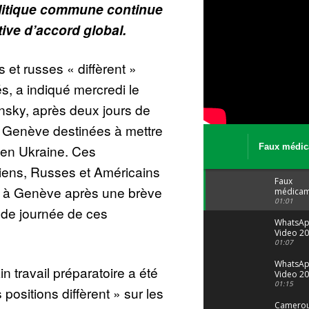
olitique commune continue
tive d’accord global.
 et russes « diffèrent »
és, a indiqué mercredi le
nsky, après deux jours de
 à Genève destinées à mettre
t en Ukraine. Ces
Faux médic
Le trafic se
niens, Russes et Américains
malgré tout 
Faux
in à Genève après une brève
médicam
: Le trafi
01:01
nde journée de ces
porte bi
malgré to
WhatsA
Video 20
04 at 15
01:07
WhatsA
n travail préparatoire a été
Video 20
29 at 12
01:15
s positions diffèrent » sur les
Camerou