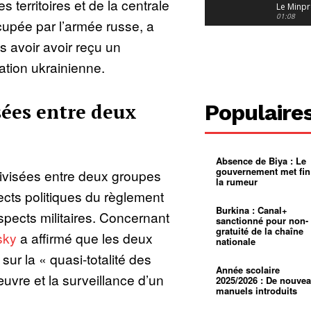
 territoires et de la centrale
Le Minpr
alerte su
01:08
cupée par l’armée russe, a
dérives 
jeunes fi
Cameroun
s avoir avoir reçu un
diaspor
suivra-t-
01:14
tion ukrainienne.
l’appel 
gouvern
Douala :
?
ville à
l’épreuv
01:02
sées entre deux
Populaire
grandes
pluies
Échec au
Le père
réclame 
01:16
400 000 
Absence de Biya : Le
pasteur
Camerou
gouvernement met fin
divisées entre deux groupes
L’État ve
la rumeur
mieux
01:27
pects politiques du règlement
contrôler
product
Croyanc
Burkina : Canal+
 aspects militaires. Concernant
d’or
religieus
sanctionné pour non-
Entre
01:12
gratuité de la chaîne
sky
a affirmé que les deux
bricolag
nationale
spirituel
Pénurie 
ur la « quasi-totalité des
autonom
à Yaound
mentale
Minkoa
01:12
Année scolaire
uvre et la surveillance d’un
mettra-t-i
2025/2026 : De nouve
au calvai
manuels introduits