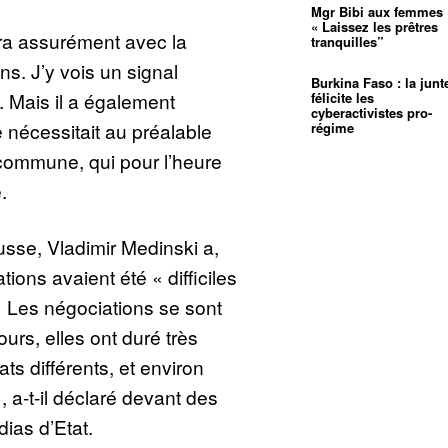
Mgr Bibi aux femmes 
« Laissez les prêtres
era assurément avec la
tranquilles”
ns. J’y vois un signal
Burkina Faso : la junt
y. Mais il a également
félicite les
cyberactivistes pro-
e nécessitait au préalable
régime
 commune, qui pour l’heure
.
usse, Vladimir Medinski a,
tions avaient été « difficiles
« Les négociations se sont
urs, elles ont duré très
ts différents, et environ
 a-t-il déclaré devant des
ias d’Etat.