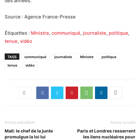
des années.
Source : Agence France-Presse
Étiquettes :
Ministre
,
communiqué
,
journaliste
,
politique
,
tenue
,
vidéo
TAGS
communiqué
journaliste
Ministre
politique
tenue
vidéo
Article précédent
Article suivant
Mali: le chef de la junte
Paris et Londres resserrent
promulgue la loi lui
les liens nucléaires pour