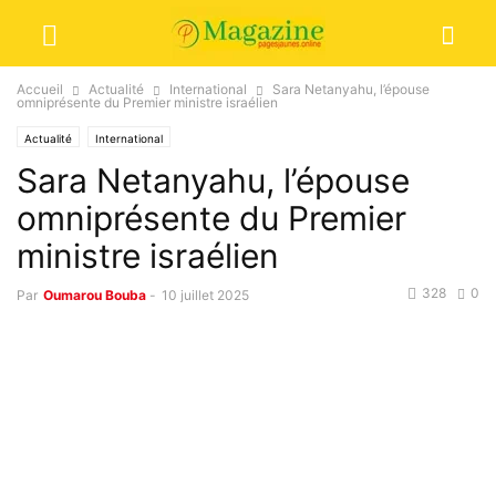
Accueil
Actualité
International
Sara Netanyahu, l’épouse
omniprésente du Premier ministre israélien
Actualité
International
Sara Netanyahu, l’épouse
omniprésente du Premier
ministre israélien
328
0
Par
Oumarou Bouba
-
10 juillet 2025