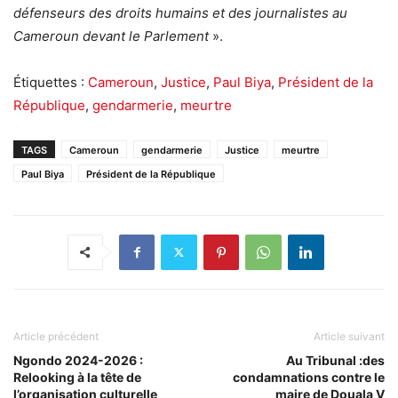
défenseurs des droits humains et des journalistes au
Cameroun devant le Parlement
».
Étiquettes :
Cameroun
,
Justice
,
Paul Biya
,
Président de la
République
,
gendarmerie
,
meurtre
TAGS
Cameroun
gendarmerie
Justice
meurtre
Paul Biya
Président de la République
Article précédent
Article suivant
Ngondo 2024-2026 :
Au Tribunal :des
Relooking à la tête de
condamnations contre le
l’organisation culturelle
maire de Douala V