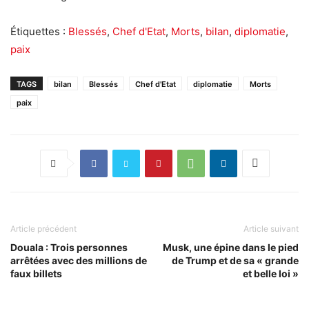
Étiquettes :
Blessés
,
Chef d'Etat
,
Morts
,
bilan
,
diplomatie
,
paix
TAGS
bilan
Blessés
Chef d'Etat
diplomatie
Morts
paix
Article précédent
Article suivant
Douala : Trois personnes
Musk, une épine dans le pied
arrêtées avec des millions de
de Trump et de sa « grande
faux billets
et belle loi »