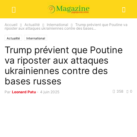
Accueil
Actualité
International
Trump prévient que Poutine va
riposter aux attaques ukrainiennes contre des bases...
Actualité
International
Trump prévient que Poutine
va riposter aux attaques
ukrainiennes contre des
bases russes
358
0
Par
Leonard Patu
-
4 juin 2025