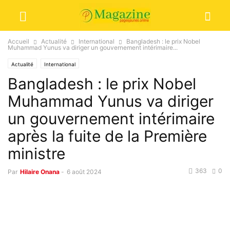
Accueil
Actualité
International
Bangladesh : le prix Nobel
Muhammad Yunus va diriger un gouvernement intérimaire...
Actualité
International
Bangladesh : le prix Nobel
Muhammad Yunus va diriger
un gouvernement intérimaire
après la fuite de la Première
ministre
363
0
Par
Hilaire Onana
-
6 août 2024