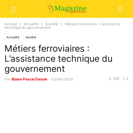
Accueil
Actualité
Société
Métiers ferroviaires : L’assistance
technique du gouvernement
Actualité
Société
Métiers ferroviaires :
L’assistance technique du
gouvernement
390
0
Par
Blaise Pascal Dassie
-
5 juillet 2024