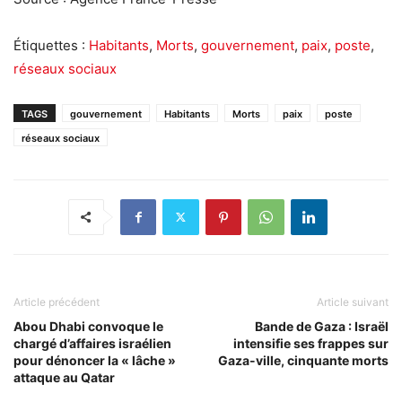
Étiquettes :
Habitants
,
Morts
,
gouvernement
,
paix
,
poste
,
réseaux sociaux
TAGS
gouvernement
Habitants
Morts
paix
poste
réseaux sociaux
Article précédent
Article suivant
Abou Dhabi convoque le
Bande de Gaza : Israël
chargé d’affaires israélien
intensifie ses frappes sur
pour dénoncer la « lâche »
Gaza-ville, cinquante morts
attaque au Qatar