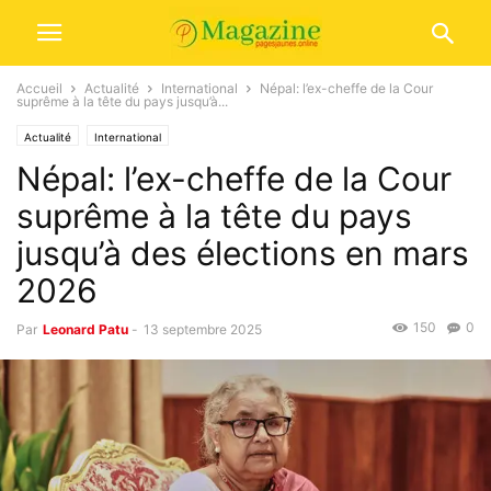
Accueil
Actualité
International
Népal: l’ex-cheffe de la Cour
suprême à la tête du pays jusqu’à...
Actualité
International
Népal: l’ex-cheffe de la Cour
suprême à la tête du pays
jusqu’à des élections en mars
2026
150
0
Par
Leonard Patu
-
13 septembre 2025