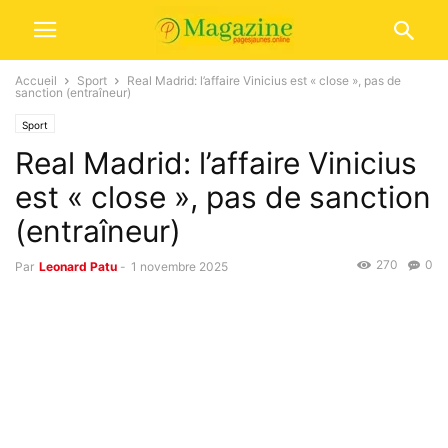
Accueil
Sport
Real Madrid: l’affaire Vinicius est « close », pas de
sanction (entraîneur)
Sport
Real Madrid: l’affaire Vinicius
est « close », pas de sanction
(entraîneur)
270
0
Par
Leonard Patu
-
1 novembre 2025