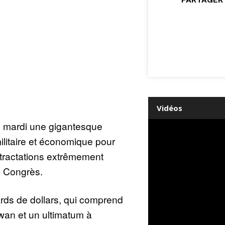
Vidéos
é mardi une gigantesque
litaire et économique pour
e tractations extrêmement
u Congrès.
ards de dollars, qui comprend
ïwan et un ultimatum à