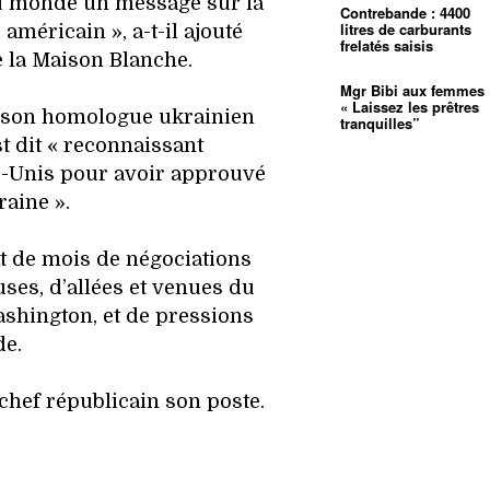
au monde un message sur la
Contrebande : 4400
litres de carburants
méricain », a-t-il ajouté
frelatés saisis
la Maison Blanche.
Mgr Bibi aux femmes 
« Laissez les prêtres
, son homologue ukrainien
tranquilles”
t dit « reconnaissant
ts-Unis pour avoir approuvé
raine ».
at de mois de négociations
es, d’allées et venues du
shington, et de pressions
de.
chef républicain son poste.