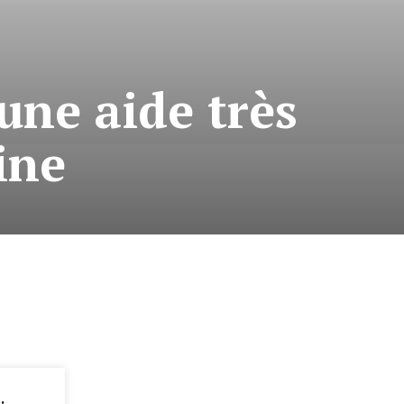
une aide très
ine
: