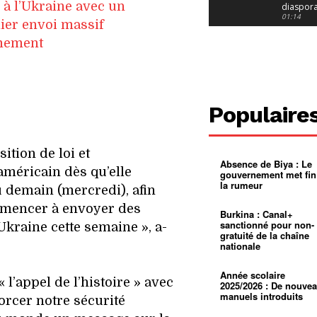
e à l’Ukraine avec un
diaspor
suivra-t-
01:14
ier envoi massif
l’appel 
gouvern
Douala :
mement
?
ville à
l’épreuv
01:02
grandes
pluies
Échec au
Le père
réclame 
01:16
Populaire
400 000 
pasteur
Camerou
L’État ve
mieux
01:27
ition de loi et
contrôler
Absence de Biya : Le
product
Croyanc
américain dès qu’elle
gouvernement met fin
d’or
religieus
la rumeur
Entre
01:12
 demain (mercredi), afin
bricolag
mencer à envoyer des
spirituel
Pénurie 
Burkina : Canal+
autonom
à Yaound
sanctionné pour non-
Ukraine cette semaine », a-
mentale
Minkoa
01:12
gratuité de la chaîne
mettra-t-i
nationale
au calvai
Alexis
Dipanda
Mouelle 
01:22
Année scolaire
l’appel de l’histoire » avec
dernier
2025/2026 : De nouve
voyage
manuels introduits
forcer notre sécurité