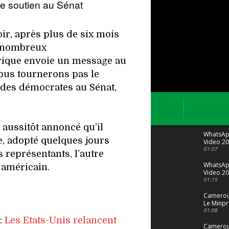
ge soutien au Sénat
soir, après plus de six mois
e nombreux
rique envoie un message au
ous tournerons pas le
f des démocrates au Sénat,
 aussitôt annoncé qu’il
WhatsA
te, adopté quelques jours
Video 20
04 at 15
01:07
 représentants, l’autre
WhatsA
américain.
Video 20
29 at 12
01:15
Camerou
Le Minpr
alerte su
01:08
dérives 
e:
Les Etats-Unis relancent
jeunes fi
Cameroun