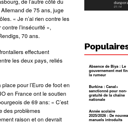
asbourg, de l’autre côté du
diaspor
suivra-t-
01:14
 Allemand de 75 ans, juge
l’appel 
gouvern
Douala :
les. « Je n’ai rien contre les
?
ville à
l’épreuv
01:02
r contre l’insécurité »,
grandes
pluies
Échec au
endigs, 70 ans.
Le père
réclame 
01:16
Populaire
400 000 
pasteur
Camerou
rontaliers effectuent
L’État ve
mieux
01:27
entre les deux pays, reliés
contrôler
Absence de Biya : Le
product
Croyanc
gouvernement met fin
d’or
religieus
la rumeur
Entre
01:12
bricolag
 place pour l’Euro de foot en
spirituel
Pénurie 
Burkina : Canal+
autonom
à Yaound
sanctionné pour non-
JO en France ont le soutien
mentale
Minkoa
01:12
gratuité de la chaîne
mettra-t-i
nationale
urgeois de 69 ans: « C’est
au calvai
Alexis
Dipanda
e des problèmes
Mouelle 
01:22
Année scolaire
dernier
2025/2026 : De nouve
lement raison et on devrait
voyage
manuels introduits