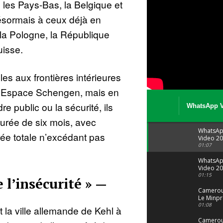
 les Pays-Bas, la Belgique et
ésormais à ceux déjà en
 la Pologne, la République
uisse.
les aux frontières intérieures
 l’Espace Schengen, mais en
e public ou la sécurité, ils
WhatsApp V
08 04 at 15 
urée de six mois, avec
WhatsA
ée totale n’excédant pas
Video 20
04 at 15
01:07
WhatsA
Video 20
29 at 12
01:15
 l’insécurité » —
Camerou
Le Minpr
alerte su
01:08
t la ville allemande de Kehl à
dérives 
jeunes fi
Cameroun