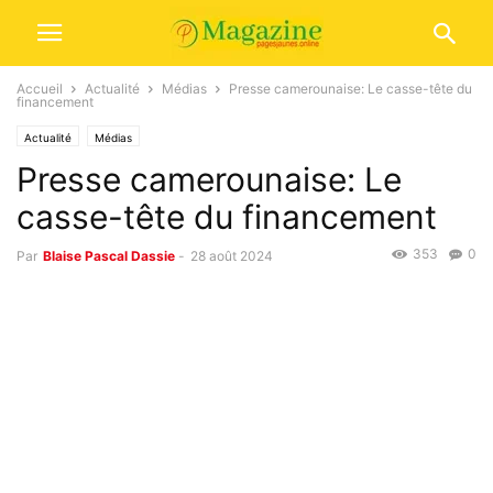
Accueil
Actualité
Médias
Presse camerounaise: Le casse-tête du
financement
Actualité
Médias
Presse camerounaise: Le
casse-tête du financement
353
0
Par
Blaise Pascal Dassie
-
28 août 2024